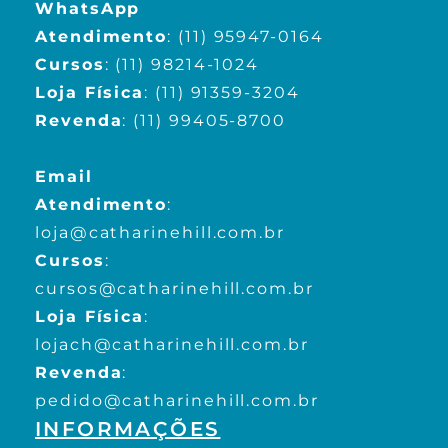
WhatsApp
Atendimento
:
(11) 95947-0164
Cursos
:
(11) 98214-1024
Loja Física
:
(11) 91359-3204
Revenda
:
(11) 99405-8700
Email
Atendimento
:
loja@catharinehill.com.br
Cursos
:
cursos@catharinehill.com.br
Loja Física
:
lojach@catharinehill.com.br
Revenda
:
pedido@catharinehill.com.br
INFORMAÇÕES