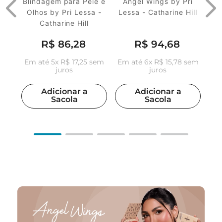
Blindagem para Pele e
Angel Wings by Pri
Olhos by Pri Lessa -
Lessa - Catharine Hill
Catharine Hill
R$
86
,
28
R$
94
,
68
Em até
5
x
R$
17
,
25
sem
Em até
6
x
R$
15
,
78
sem
juros
juros
Adicionar a
Adicionar a
Sacola
Sacola