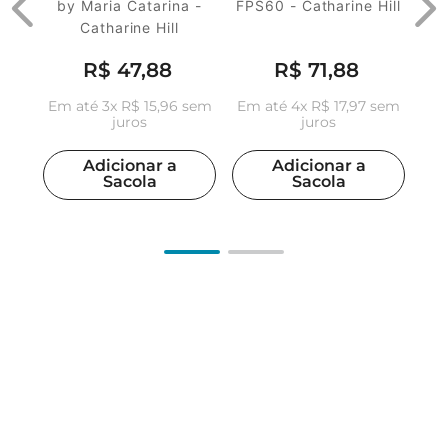
by Maria Catarina -
FPS60 - Catharine Hill
Catharine Hill
R$
47
,
88
R$
71
,
88
Em até
3
x
R$
15
,
96
sem
Em até
4
x
R$
17
,
97
sem
juros
juros
Adicionar a
Adicionar a
Sacola
Sacola