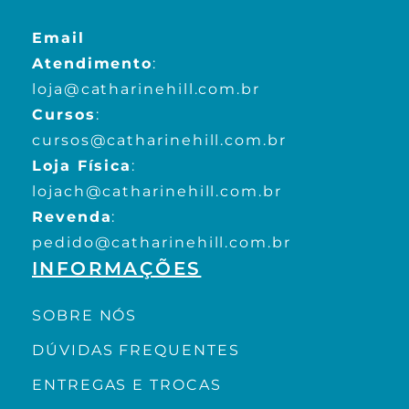
Email
Atendimento
:
loja@catharinehill.com.br
Cursos
:
cursos@catharinehill.com.br
Loja Física
:
lojach@catharinehill.com.br
Revenda
:
pedido@catharinehill.com.br
INFORMAÇÕES
SOBRE NÓS
DÚVIDAS FREQUENTES
ENTREGAS E TROCAS