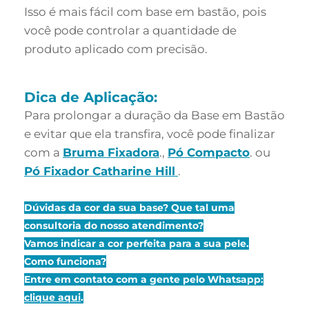
Isso é mais fácil com base em bastão, pois
você pode controlar a quantidade de
produto aplicado com precisão.
Dica de Aplicação:
Para prolongar a duração da Base em Bastão
e evitar que ela transfira, você pode finalizar
com a
Bruma Fixadora
.,
Pó Compacto
. ou
Pó Fixador Catharine Hill
.
Dúvidas da cor da sua base? Que tal uma
consultoria do nosso atendimento?
Vamos indicar a cor perfeita para a sua pele.
Como funciona?
Entre em contato com a gente pelo Whatsapp:
clique aqui
.