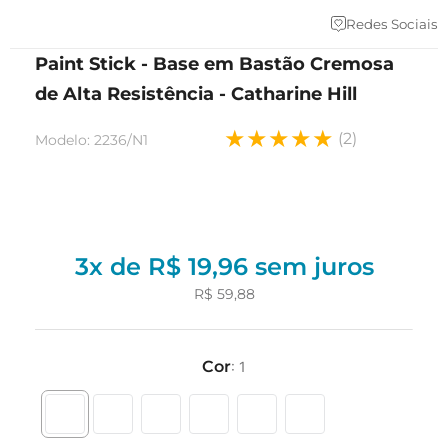
Redes Sociais
Paint Stick - Base em Bastão Cremosa
de Alta Resistência - Catharine Hill
★
★
★
★
★
(
2
)
Modelo
:
2236/N1
3
x de
R$
19
,
96
sem juros
R$
59
,
88
Cor
:
1