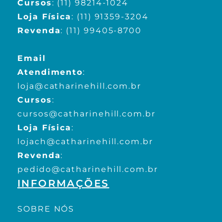
Cursos
:
(11) 98214-1024
Loja Física
:
(11) 91359-3204
Revenda
:
(11) 99405-8700
Email
Atendimento
:
loja@catharinehill.com.br
Cursos
:
cursos@catharinehill.com.br
Loja Física
:
lojach@catharinehill.com.br
Revenda
:
pedido@catharinehill.com.br
INFORMAÇÕES
SOBRE NÓS