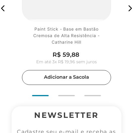
Paint Stick - Base em Bastão
Cremosa de Alta Resistência -
Catharine Hill
R$
59
,
88
Em até
3
x
R$
19
,
96
sem juros
Adicionar a Sacola
NEWSLETTER
Cadastre seu e-mail e receba as