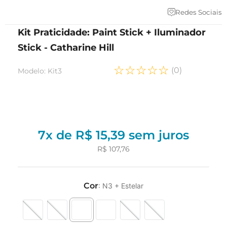
Redes Sociais
Kit Praticidade: Paint Stick + Iluminador
Stick - Catharine Hill
☆
☆
☆
☆
☆
(
0
)
Modelo
:
Kit3
7
x de
R$
15
,
39
sem juros
R$
107
,
76
Cor
:
N3 + Estelar