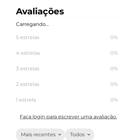
Avaliações
Carregando…
5 estrelas
0%
4 estrelas
0%
3 estrelas
0%
2 estrelas
0%
1 estrela
0%
Faça login para escrever uma avaliação.
Mais recentes
Todos