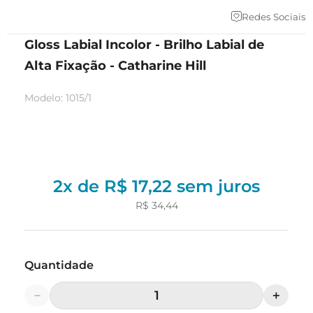
Redes Sociais
Gloss Labial Incolor - Brilho Labial de
Alta Fixação - Catharine Hill
Modelo
:
1015/1
2
x de
R$
17
,
22
sem juros
R$
34
,
44
Quantidade
－
＋