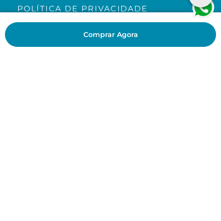
POLÍTICA DE PRIVACIDADE
TRABALHE CONOSCO
Comprar Agora
MAPA DO SITE
PRODUTOS
ACESSÓRIOS
KITS
CH ACADEMY
CH LOVERS
BLOG
SIGA NOSSAS REDES
PAGAMENTO