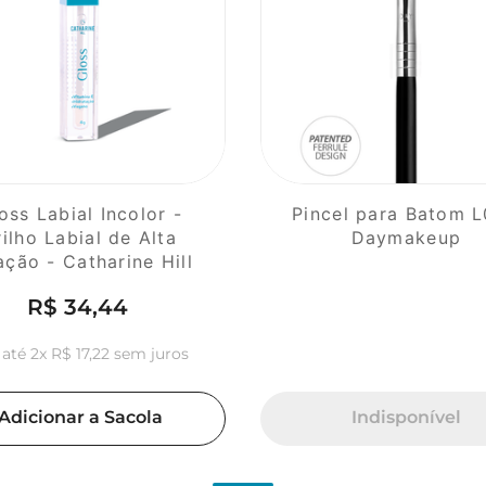
oss Labial Incolor -
Pincel para Batom L
rilho Labial de Alta
Daymakeup
ação - Catharine Hill
R$
34
,
44
 até
2
x
R$
17
,
22
sem juros
Adicionar a Sacola
Indisponível