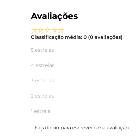
Avaliações
☆
☆
☆
☆
☆
Classificação média: 0
(0 avaliações)
5 estrelas
4 estrelas
3 estrelas
2 estrelas
1 estrela
Faça login para escrever uma avaliação.