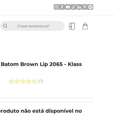
O que você procura?
p Batom Brown Lip 2065 - Klass
☆
☆
☆
☆
☆
(
0
)
produto não está disponível no