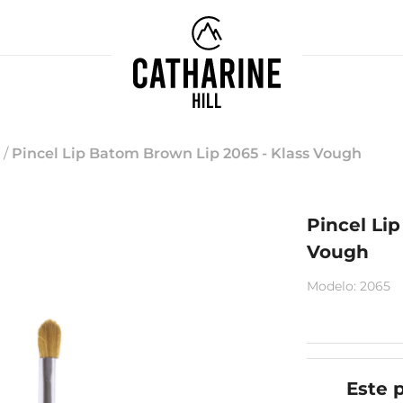
/
Pincel Lip Batom Brown Lip 2065 - Klass Vough
Pincel Li
Vough
Modelo
:
2065
Este 