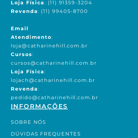
Loja Física
:
(11) 91359-3204
Revenda
:
(11) 99405-8700
Email
Atendimento
:
loja@catharinehill.com.br
Cursos
:
cursos@catharinehill.com.br
Loja Física
:
lojach@catharinehill.com.br
Revenda
:
pedido@catharinehill.com.br
INFORMAÇÕES
SOBRE NÓS
DÚVIDAS FREQUENTES