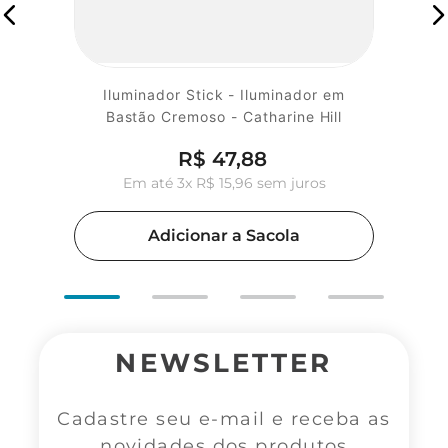
Iluminador Stick - Iluminador em
Bastão Cremoso - Catharine Hill
R$
47
,
88
Em até
3
x
R$
15
,
96
sem juros
Adicionar a Sacola
NEWSLETTER
Cadastre seu e-mail e receba as
novidades dos produtos