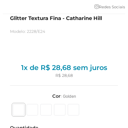
Redes Sociais
Glitter Textura Fina - Catharine Hill
Modelo
:
2228/E24
1
x de
R$
28
,
68
sem juros
R$
28
,
68
Cor
:
Golden
Quantidade